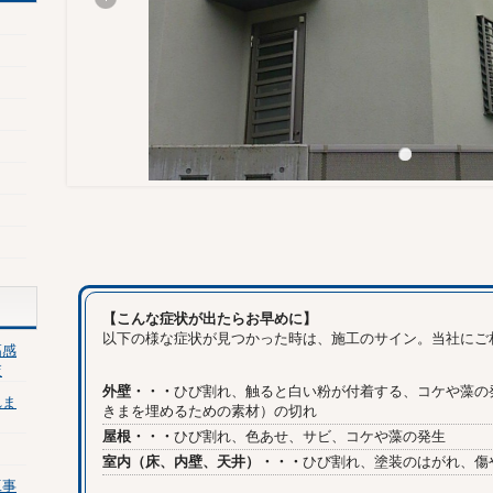
【こんな症状が出たらお早めに】
以下の様な症状が見つかった時は、施工のサイン。当社にご
高感
査
外壁・・・
ひび割れ、触ると白い粉が付着する、コケや藻の
れま
きまを埋めるための素材）の切れ
屋根・・・
ひび割れ、色あせ、サビ、コケや藻の発生
室内（床、内壁、天井）・・・
ひび割れ、塗装のはがれ、傷
工事