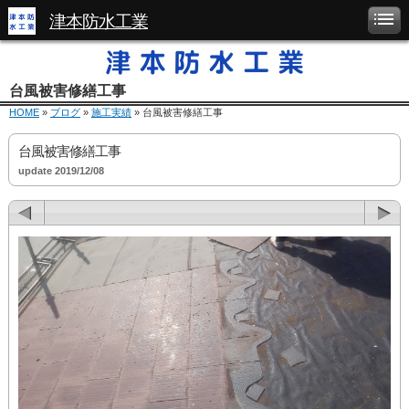
津本防水工業
台風被害修繕工事
HOME
»
ブログ
»
施工実績
» 台風被害修繕工事
台風被害修繕工事
update 2019/12/08